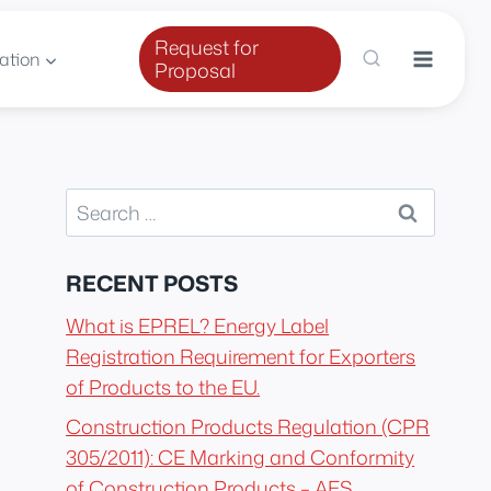
Request for
ation
Proposal
Search
for:
RECENT POSTS
What is EPREL? Energy Label
Registration Requirement for Exporters
of Products to the EU.
Construction Products Regulation (CPR
305/2011): CE Marking and Conformity
of Construction Products – AES