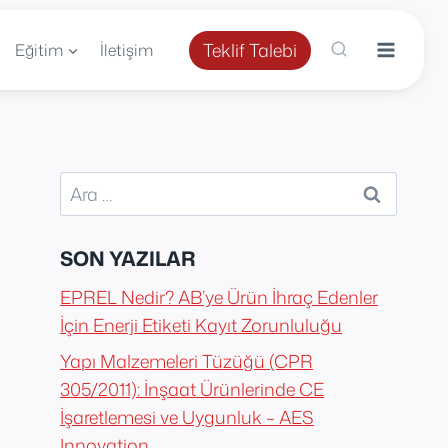
Teklif Talebi
Eğitim
İletişim
Arama:
SON YAZILAR
EPREL Nedir? AB’ye Ürün İhraç Edenler
İçin Enerji Etiketi Kayıt Zorunluluğu
Yapı Malzemeleri Tüzüğü (CPR
305/2011): İnşaat Ürünlerinde CE
İşaretlemesi ve Uygunluk – AES
Innovation