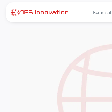
İçeriğe
atla
Kurumsal