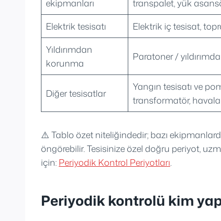
ekipmanları
transpalet, yük asans
Elektrik tesisatı
Elektrik iç tesisat, t
Yıldırımdan
Paratoner / yıldırımd
korunma
Yangın tesisatı ve po
Diğer tesisatlar
transformatör, haval
⚠️ Tablo özet niteliğindedir; bazı ekipmanlarda
öngörebilir. Tesisinize özel doğru periyot, uzm
için:
Periyodik Kontrol Periyotları
.
Periyodik kontrolü kim yap