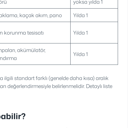
örü
yoksa yılda 1
opraklama, kaçak akım, pano
Yılda 1
an korunma tesisatı
Yılda 1
mpaları, akümülatör,
Yılda 1
andırma
 ilgili standart farklı (genelde daha kısa) aralık
an değerlendirmesiyle belirlenmelidir. Detaylı liste
abilir?