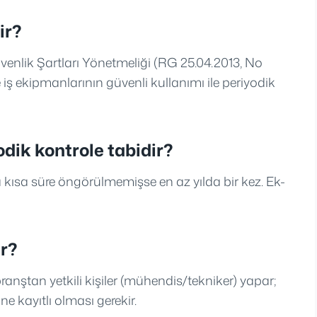
ir?
enlik Şartları Yönetmeliği (RG 25.04.2013, No
iş ekipmanlarının güvenli kullanımı ile periyodik
odik kontrole tabidir?
a kısa süre öngörülmemişse en az yılda bir kez. Ek-
ir?
 branştan yetkili kişiler (mühendis/tekniker) yapar;
ine kayıtlı olması gerekir.