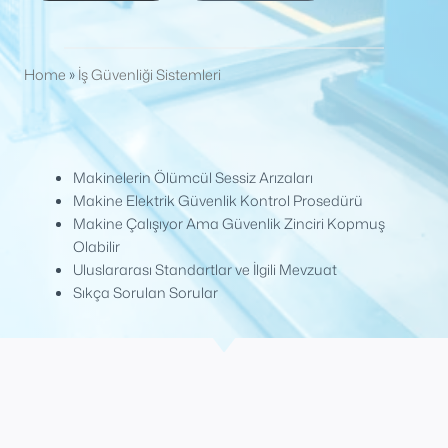
Home
»
İş Güvenliği Sistemleri
Makinelerin Ölümcül Sessiz Arızaları
Makine Elektrik Güvenlik Kontrol Prosedürü
Makine Çalışıyor Ama Güvenlik Zinciri Kopmuş
Olabilir
Uluslararası Standartlar ve İlgili Mevzuat
Sıkça Sorulan Sorular