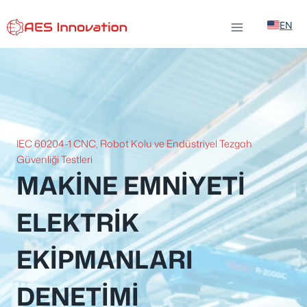
İçeriğe
EN
atla
IEC 60204-1 CNC, Robot Kolu ve Endüstriyel Tezgah
Güvenliği Testleri
MAKINE EMNIYETI
ELEKTRIK
EKIPMANLARI
DENETIMI