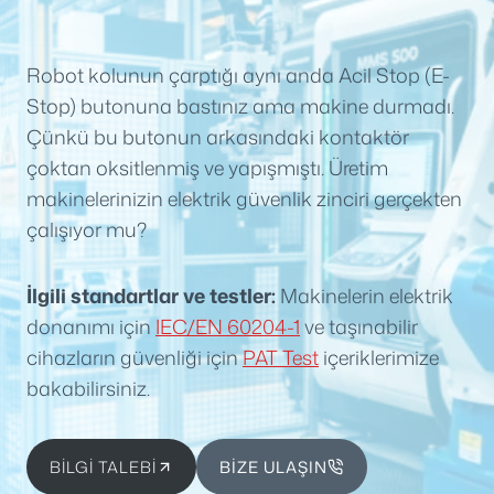
Robot kolunun çarptığı aynı anda Acil Stop (E-
Stop) butonuna bastınız ama makine durmadı.
Çünkü bu butonun arkasındaki kontaktör
çoktan oksitlenmiş ve yapışmıştı. Üretim
makinelerinizin elektrik güvenlik zinciri gerçekten
çalışıyor mu?
İlgili standartlar ve testler:
Makinelerin elektrik
donanımı için
IEC/EN 60204-1
ve taşınabilir
cihazların güvenliği için
PAT Test
içeriklerimize
bakabilirsiniz.
BİLGİ TALEBİ
BİZE ULAŞIN