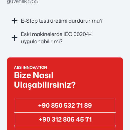
güvenlik SSS.
E-Stop testi üretimi durdurur mu?
Eski makinelerde IEC 60204-1
uygulanabilir mi?
AES INNOVATION
Bize Nasıl
Ulaşabilirsiniz?
+90 850 532 71 89
+90 312 806 45 71