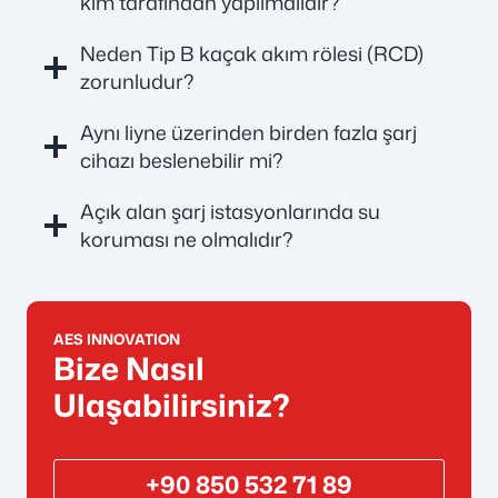
kim tarafından yapılmalıdır?
Neden Tip B kaçak akım rölesi (RCD)
zorunludur?
Aynı liyne üzerinden birden fazla şarj
cihazı beslenebilir mi?
Açık alan şarj istasyonlarında su
koruması ne olmalıdır?
AES INNOVATION
Bize Nasıl
Ulaşabilirsiniz?
+90 850 532 71 89