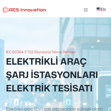
İçeriğe
EN
atla
IEC 60364-7-722 Standardı Teknik Rehberi
ELEKTRIKLI ARAÇ
ŞARJ İSTASYONLARI
ELEKTRIK TESISATI
Elektrikli araç (EV) şarj istasyonları yüksek akım