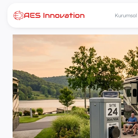
İçeriğe
atla
Kurumsal