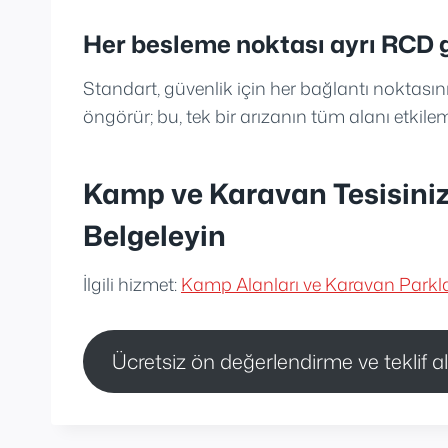
Her besleme noktası ayrı RCD g
Standart, güvenlik için her bağlantı noktas
öngörür; bu, tek bir arızanın tüm alanı etkilem
Kamp ve Karavan Tesisinizi
Belgeleyin
İlgili hizmet:
Kamp Alanları ve Karavan Parkla
Ücretsiz ön değerlendirme ve teklif al