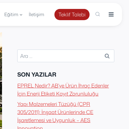
Teklif Talebi
Eğitim
İletişim
Arama:
SON YAZILAR
EPREL Nedir? AB’ye Ürün İhraç Edenler
İçin Enerji Etiketi Kayıt Zorunluluğu
Yapı Malzemeleri Tüzüğü (CPR
305/2011): İnşaat Ürünlerinde CE
İşaretlemesi ve Uygunluk – AES
Innovation