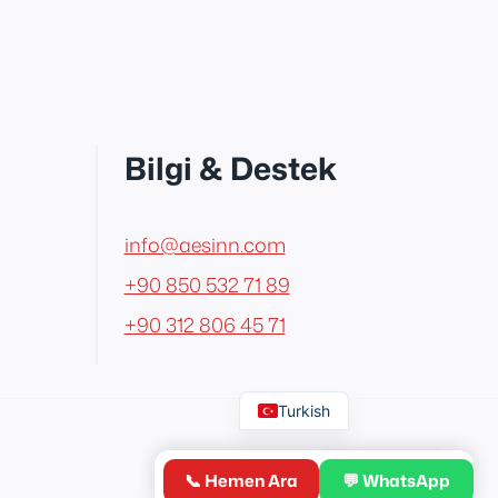
Bilgi & Destek
info@aesinn.com
+90 850 532 71 89
+90 312 806 45 71
English
Turkish
📞 Hemen Ara
💬 WhatsApp