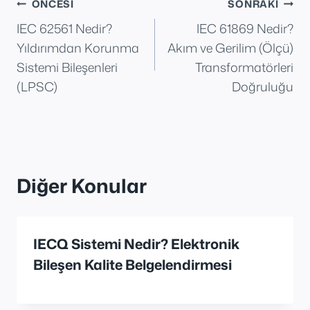
Yazı
ÖNCESI
SONRAKI
IEC 62561 Nedir?
IEC 61869 Nedir?
gezinmesi
Yıldırımdan Korunma
Akım ve Gerilim (Ölçü)
Sistemi Bileşenleri
Transformatörleri
(LPSC)
Doğruluğu
Diğer Konular
IECQ Sistemi Nedir? Elektronik
Bileşen Kalite Belgelendirmesi