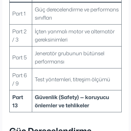
Güç derecelendirme ve performans
Part 1
sınıfları
Part 2
İçten yanmalı motor ve alternatör
/ 3
gereksinimleri
Jeneratör grubunun bütünsel
Part 5
performansı
Part 6
Test yöntemleri, titreşim ölçümü
/ 9
Part
Güvenlik (Safety) — koruyucu
13
önlemler ve tehlikeler
Güç Derecelendirme