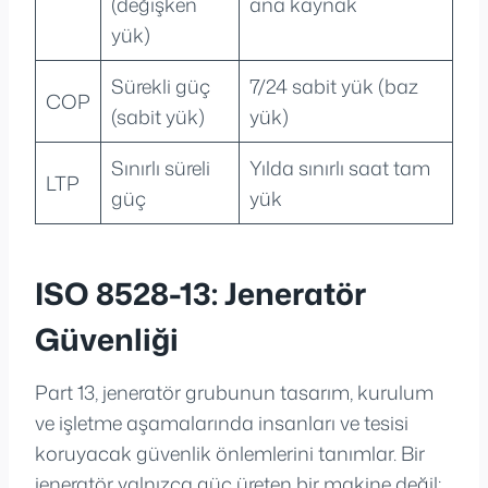
(değişken
ana kaynak
yük)
Sürekli güç
7/24 sabit yük (baz
COP
(sabit yük)
yük)
Sınırlı süreli
Yılda sınırlı saat tam
LTP
güç
yük
ISO 8528-13: Jeneratör
Güvenliği
Part 13, jeneratör grubunun tasarım, kurulum
ve işletme aşamalarında insanları ve tesisi
koruyacak güvenlik önlemlerini tanımlar. Bir
jeneratör yalnızca güç üreten bir makine değil;