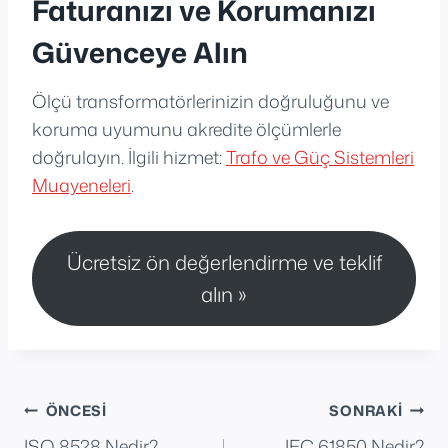
Faturanızı ve Korumanızı
Güvenceye Alın
Ölçü transformatörlerinizin doğruluğunu ve
koruma uyumunu akredite ölçümlerle
doğrulayın. İlgili hizmet:
Trafo ve Güç Sistemleri
Muayeneleri
.
Ücretsiz ön değerlendirme ve teklif
alın »
Yazı
ÖNCESI
SONRAKI
ISO 8528 Nedir?
IEC 61850 Nedir?