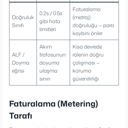
Faturalama
0.2s / 0.5s
Doğruluk
(metraj)
gibi hata
Sınıfı
doğruluğu — para
limitleri
kaybını önler
Akım
Kısa devrede
ALF /
trafosunun
rölenin doğru
Doyma
doyuma
çalışması —
eğrisi
ulaşma
koruma
sınırı
güvenilirliği
Faturalama (Metering)
Tarafı