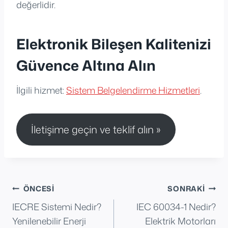
değerlidir.
Elektronik Bileşen Kalitenizi
Güvence Altına Alın
İlgili hizmet:
Sistem Belgelendirme Hizmetleri
.
İletişime geçin ve teklif alın »
Yazı
ÖNCESI
SONRAKI
IECRE Sistemi Nedir?
IEC 60034-1 Nedir?
gezinmesi
Yenilenebilir Enerji
Elektrik Motorları