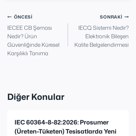
Yazı
ÖNCESI
SONRAKI
IECEE CB Şeması
IECQ Sistemi Nedir?
gezinmesi
Nedir? Ürün
Elektronik Bileşen
Güvenliğinde Küresel
Kalite Belgelendirmesi
Karşılıklı Tanıma
Diğer Konular
IEC 60364-8-82:2026: Prosumer
(Üreten-Tüketen) Tesisatlarda Yeni