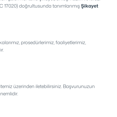
ISO/IEC 17020) doğrultusunda tanımlanmış
Şikayet
ımız, prosedürlerimiz, faaliyetlerimiz,
r.
sitemiz üzerinden iletebilirsiniz. Başvurunuzun
önemlidir.