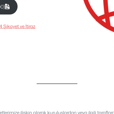
00)
 Şikayet ve İtiraz
rimize ilişkin olarak kuruluşlardan veya ilgili taraflard