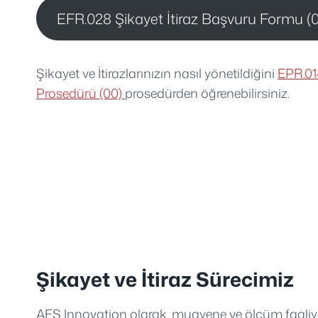
EFR.028 Şikayet İtiraz Başvuru Formu (
Şikayet ve İtirazlarınızın nasıl yönetildiğini
EPR.014
Prosedürü (00)
prosedürden öğrenebilirsiniz.
Şikayet ve İtiraz Sürecimiz
AES Innovation olarak, muayene ve ölçüm faaliyetle