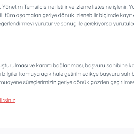
k Yönetim Temsilcisi’ne iletilir ve izleme listesine işlen
 ilgili tüm aşamaları geriye dönük izlenebilir biçimde kayıt
 değerlendirmeyi yürütür ve sonuç ile gerekiyorsa yürütül
oruşturulması ve karara bağlanması, başvuru sahibine ka
bilgiler kamuya açık hale getirilmedikçe başvuru sahibin
uayene süreçlerimizin geriye dönük gözden geçirilmesi ve 
irsiniz
.