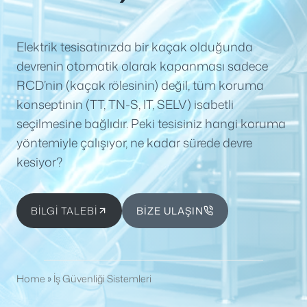
Elektrik tesisatınızda bir kaçak olduğunda
devrenin otomatik olarak kapanması sadece
RCD’nin (kaçak rölesinin) değil, tüm koruma
konseptinin (TT, TN-S, IT, SELV) isabetli
seçilmesine bağlıdır. Peki tesisiniz hangi koruma
yöntemiyle çalışıyor, ne kadar sürede devre
kesiyor?
BİLGİ TALEBİ
BİZE ULAŞIN
Home
»
İş Güvenliği Sistemleri