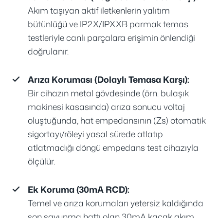
Akım taşıyan aktif iletkenlerin yalıtım
bütünlüğü ve IP2X/IPXXB parmak temas
testleriyle canlı parçalara erişimin önlendiği
doğrulanır.
Arıza Koruması (Dolaylı Temasa Karşı):
Bir cihazın metal gövdesinde (örn. bulaşık
makinesi kasasında) arıza sonucu voltaj
oluştuğunda, hat empedansının (Zs) otomatik
sigortayı/röleyi yasal sürede atlatıp
atlatmadığı döngü empedans test cihazıyla
ölçülür.
Ek Koruma (30mA RCD):
Temel ve arıza korumaları yetersiz kaldığında
son savunma hattı olan 30mA kaçak akım