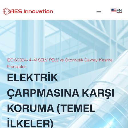
İçeriğe
EN
atla
IEC 60364-4-41 SELV, PELV ve Otomatik Devreyi Kesme
Prensipleri
ELEKTRIK
ÇARPMASINA KARŞI
KORUMA (TEMEL
İLKELER)