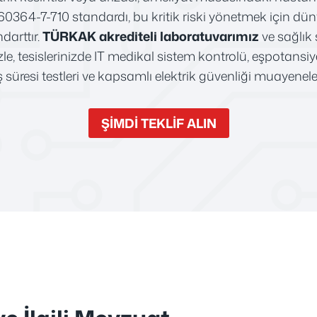
 60364-7-710 standardı, bu kritik riski yönetmek için d
darttır.
TÜRKAK akrediteli laboratuvarımız
ve sağlık
e, tesislerinizde IT medikal sistem kontrolü, eşpotansiy
süresi testleri ve kapsamlı elektrik güvenliği muayeneler
ŞİMDİ TEKLİF ALIN