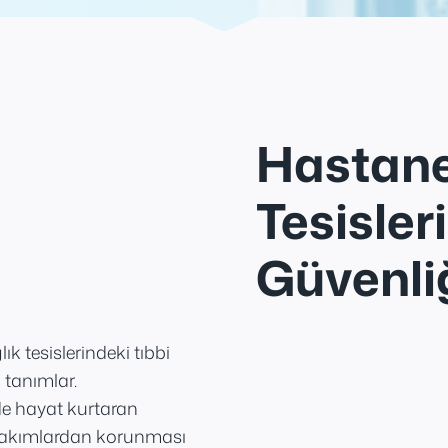
Hastane
Tesisler
Güvenli
k tesislerindeki tıbbi
i tanımlar.
de hayat kurtaran
ro-akımlardan korunması