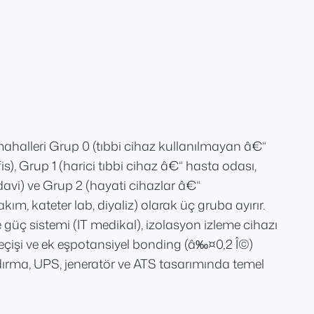
mahalleri Grup 0 (tıbbi cihaz kullanılmayan â€“
is), Grup 1 (harici tıbbi cihaz â€“ hasta odası,
davi) ve Grup 2 (hayati cihazlar â€“
m, kateter lab, diyaliz) olarak üç gruba ayırır.
 güç sistemi (IT medikal), izolasyon izleme cihazı
eçişi ve ek eşpotansiyel bonding (â‰¤0,2 Î©)
dırma, UPS, jeneratör ve ATS tasarımında temel