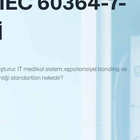
IEC 60364-7-
I
oluşturur. IT medikal sistem, eşpotansiyel bonding ve
iği standartları nelerdir?