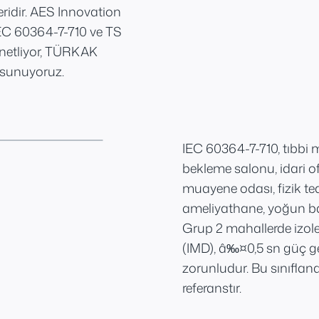
ridir. AES Innovation
n IEC 60364-7-710 ve TS
netliyor, TÜRKAK
 sunuyoruz.
IEC 60364-7-710, tıbbi 
bekleme salonu, idari of
muayene odası, fizik te
ameliyathane, yoğun bakı
Grup 2 mahallerde izole
(IMD), â‰¤0,5 sn güç g
zorunludur. Bu sınıflan
referanstır.