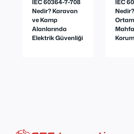
IEC 60364-7-708
IEC 6
Nedir? Karavan
Nedir?
ve Kamp
Ortaml
Alanlarında
Mahfaz
Elektrik Güvenliği
Koruma