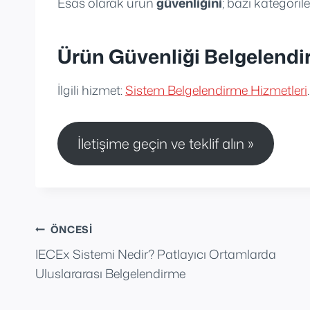
Esas olarak ürün
güvenliğini
; bazı kategori
Ürün Güvenliği Belgelendi
İlgili hizmet:
Sistem Belgelendirme Hizmetleri
.
İletişime geçin ve teklif alın »
Yazı
ÖNCESI
IECEx Sistemi Nedir? Patlayıcı Ortamlarda
gezinmesi
Uluslararası Belgelendirme