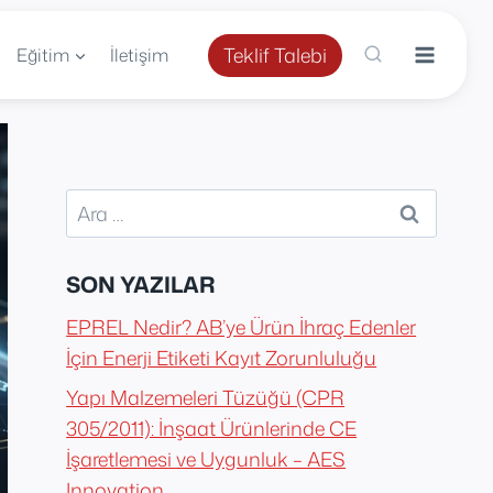
Teklif Talebi
Eğitim
İletişim
Arama:
SON YAZILAR
EPREL Nedir? AB’ye Ürün İhraç Edenler
İçin Enerji Etiketi Kayıt Zorunluluğu
Yapı Malzemeleri Tüzüğü (CPR
305/2011): İnşaat Ürünlerinde CE
İşaretlemesi ve Uygunluk – AES
Innovation