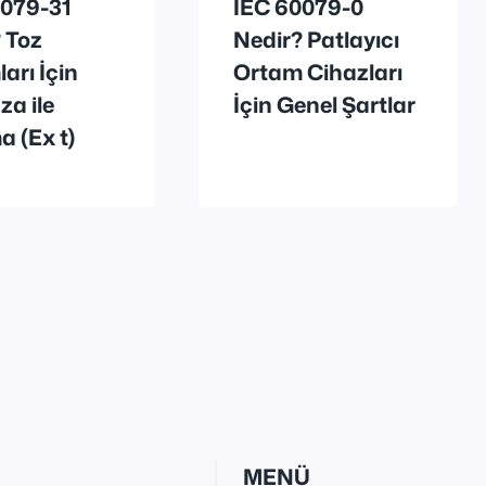
0079-31
IEC 60079-0
 Toz
Nedir? Patlayıcı
arı İçin
Ortam Cihazları
a ile
İçin Genel Şartlar
 (Ex t)
MENÜ