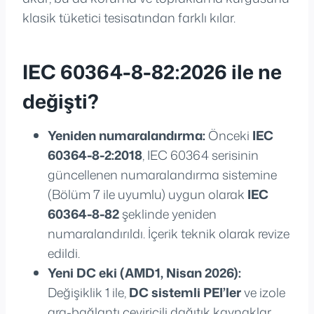
klasik tüketici tesisatından farklı kılar.
IEC 60364-8-82:2026 ile ne
değişti?
Yeniden numaralandırma:
Önceki
IEC
60364-8-2:2018
, IEC 60364 serisinin
güncellenen numaralandırma sistemine
(Bölüm 7 ile uyumlu) uygun olarak
IEC
60364-8-82
şeklinde yeniden
numaralandırıldı. İçerik teknik olarak revize
edildi.
Yeni DC eki (AMD1, Nisan 2026):
Değişiklik 1 ile,
DC sistemli PEI’ler
ve izole
ara-bağlantı çeviricili dağıtık kaynaklar