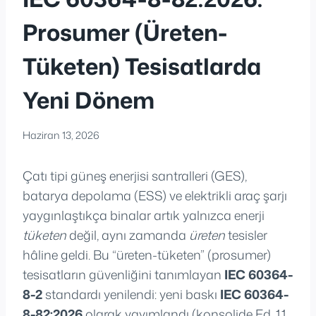
Prosumer (Üreten-
Tüketen) Tesisatlarda
Yeni Dönem
Haziran 13, 2026
Çatı tipi güneş enerjisi santralleri (GES),
batarya depolama (ESS) ve elektrikli araç şarjı
yaygınlaştıkça binalar artık yalnızca enerji
tüketen
değil, aynı zamanda
üreten
tesisler
hâline geldi. Bu “üreten-tüketen” (prosumer)
tesisatların güvenliğini tanımlayan
IEC 60364-
8-2
standardı yenilendi: yeni baskı
IEC 60364-
8-82:2026
olarak yayımlandı (konsolide Ed. 1.1,