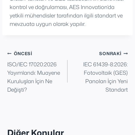
kontrol ve doğrulaması, AES Innovation’da
yetkili mühendisler tarafından ilgili standart ve
mevzuata uygun olarak yapılır.
Yazı
ÖNCESI
SONRAKI
ISO/IEC 17020:2026
IEC 61439-8:2026:
gezinmesi
Yayımlandı: Muayene
Fotovoltaik (GES)
Kuruluşları İçin Ne
Panoları İçin Yeni
Değişti?
Standart
Diğer Konular