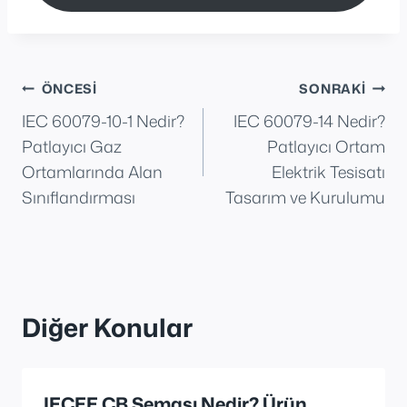
Yazı
ÖNCESI
SONRAKI
IEC 60079-10-1 Nedir?
IEC 60079-14 Nedir?
gezinmesi
Patlayıcı Gaz
Patlayıcı Ortam
Ortamlarında Alan
Elektrik Tesisatı
Sınıflandırması
Tasarım ve Kurulumu
Diğer Konular
IECEE CB Şeması Nedir? Ürün