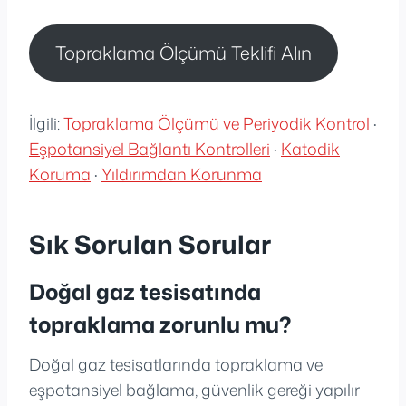
Topraklama Ölçümü Teklifi Alın
İlgili:
Topraklama Ölçümü ve Periyodik Kontrol
·
Eşpotansiyel Bağlantı Kontrolleri
·
Katodik
Koruma
·
Yıldırımdan Korunma
Sık Sorulan Sorular
Doğal gaz tesisatında
topraklama zorunlu mu?
Doğal gaz tesisatlarında topraklama ve
eşpotansiyel bağlama, güvenlik gereği yapılır