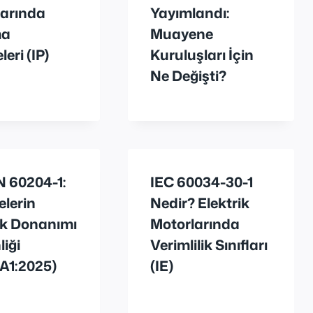
larında
Yayımlandı:
ma
Muayene
eri (IP)
Kuruluşları İçin
Ne Değişti?
 60204-1:
IEC 60034-30-1
lerin
Nedir? Elektrik
ik Donanımı
Motorlarında
iği
Verimlilik Sınıfları
A1:2025)
(IE)