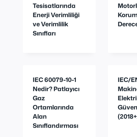
Tesisatlarında
Motor
Enerji Verimliliği
Koru
ve Verimlilik
Derecel
Sınıfları
IEC 60079-10-1
IEC/EN
Nedir? Patlayıcı
Makine
Gaz
Elektr
Ortamlarında
Güvenl
Alan
(2018+
Sınıflandırması