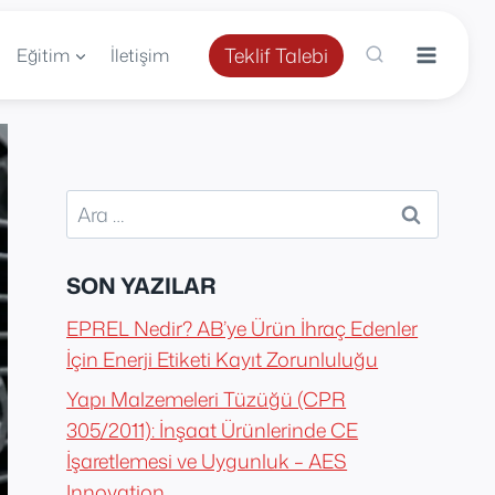
Teklif Talebi
Eğitim
İletişim
Arama:
SON YAZILAR
EPREL Nedir? AB’ye Ürün İhraç Edenler
İçin Enerji Etiketi Kayıt Zorunluluğu
Yapı Malzemeleri Tüzüğü (CPR
305/2011): İnşaat Ürünlerinde CE
İşaretlemesi ve Uygunluk – AES
Innovation