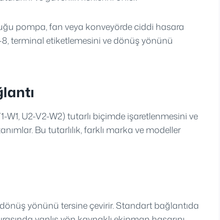
duğu pompa, fan veya konveyörde ciddi hasara
4-8, terminal etiketlemesini ve dönüş yönünü
lantı
1-W1, U2-V2-W2) tutarlı biçimde işaretlenmesini ve
anımlar. Bu tutarlılık, farklı marka ve modeller
si dönüş yönünü tersine çevirir. Standart bağlantıda
sırasında yanlış yön kaynaklı ekipman hasarını