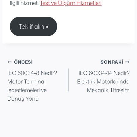
İlgili hizmet:
Test ve Ölçüm Hizmetleri
.
Teklif alın »
Yazı
ÖNCESI
SONRAKI
IEC 60034-8 Nedir?
IEC 60034-14 Nedir?
gezinmesi
Motor Terminal
Elektrik Motorlarında
İşaretlemeleri ve
Mekanik Titreşim
Dönüş Yönü