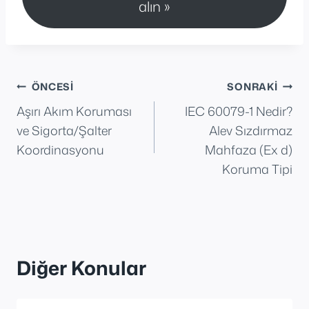
alın »
Yazı
ÖNCESI
SONRAKI
Aşırı Akım Koruması
IEC 60079-1 Nedir?
gezinmesi
ve Sigorta/Şalter
Alev Sızdırmaz
Koordinasyonu
Mahfaza (Ex d)
Koruma Tipi
Diğer Konular