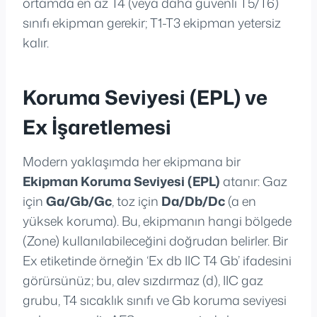
ortamda en az T4 (veya daha güvenli T5/T6)
sınıfı ekipman gerekir; T1-T3 ekipman yetersiz
kalır.
Koruma Seviyesi (EPL) ve
Ex İşaretlemesi
Modern yaklaşımda her ekipmana bir
Ekipman Koruma Seviyesi (EPL)
atanır: Gaz
için
Ga/Gb/Gc
, toz için
Da/Db/Dc
(a en
yüksek koruma). Bu, ekipmanın hangi bölgede
(Zone) kullanılabileceğini doğrudan belirler. Bir
Ex etiketinde örneğin ‘Ex db IIC T4 Gb’ ifadesini
görürsünüz; bu, alev sızdırmaz (d), IIC gaz
grubu, T4 sıcaklık sınıfı ve Gb koruma seviyesi