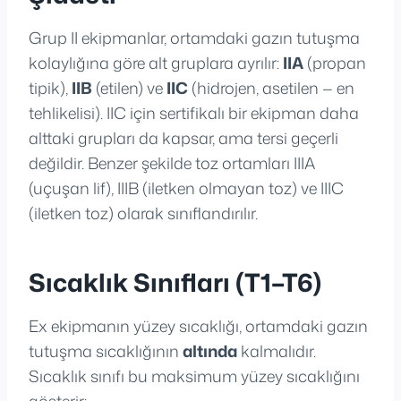
Grup II ekipmanlar, ortamdaki gazın tutuşma
kolaylığına göre alt gruplara ayrılır:
IIA
(propan
tipik),
IIB
(etilen) ve
IIC
(hidrojen, asetilen — en
tehlikelisi). IIC için sertifikalı bir ekipman daha
alttaki grupları da kapsar, ama tersi geçerli
değildir. Benzer şekilde toz ortamları IIIA
(uçuşan lif), IIIB (iletken olmayan toz) ve IIIC
(iletken toz) olarak sınıflandırılır.
Sıcaklık Sınıfları (T1–T6)
Ex ekipmanın yüzey sıcaklığı, ortamdaki gazın
tutuşma sıcaklığının
altında
kalmalıdır.
Sıcaklık sınıfı bu maksimum yüzey sıcaklığını
gösterir: