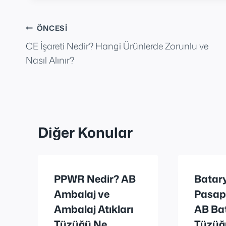
Yazı
ÖNCESI
CE İşareti Nedir? Hangi Ürünlerde Zorunlu ve
gezinmesi
Nasıl Alınır?
Diğer Konular
PPWR Nedir? AB
Batar
Ambalaj ve
Pasap
Ambalaj Atıkları
AB Ba
Tüzüğü Ne
Tüzüğ