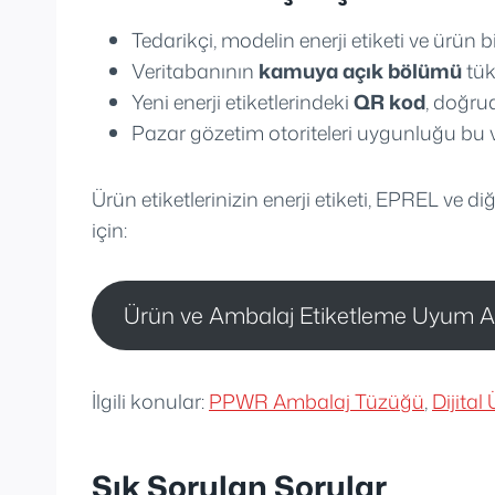
Tedarikçi, modelin enerji etiketi ve ürün 
Veritabanının
kamuya açık bölümü
tük
Yeni enerji etiketlerindeki
QR kod
, doğru
Pazar gözetim otoriteleri uygunluğu bu v
Ürün etiketlerinizin enerji etiketi, EPREL ve 
için:
Ürün ve Ambalaj Etiketleme Uyum An
İlgili konular:
PPWR Ambalaj Tüzüğü
,
Dijita
Sık Sorulan Sorular