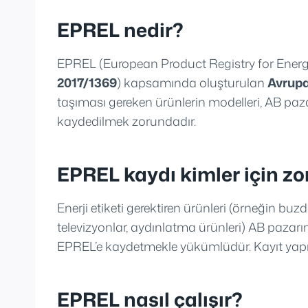
EPREL nedir?
EPREL (European Product Registry for Energy 
2017/1369
) kapsamında oluşturulan
Avrupa
taşıması gereken ürünlerin modelleri, AB p
kaydedilmek zorundadır.
EPREL kaydı kimler için zo
Enerji etiketi gerektiren ürünleri (örneğin buz
televizyonlar, aydınlatma ürünleri) AB paza
EPREL’e kaydetmekle yükümlüdür. Kayıt ya
EPREL nasıl çalışır?