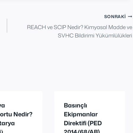
SONRAKI
REACH ve SCIP Nedir? Kimyasal Madde ve
SVHC Bildirimi Yükümlülükleri
ya
Basınçlı
ortu Nedir?
Ekipmanlar
tarya
Direktifi (PED
ü
2014/68/AB)