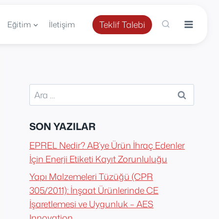
Teklif Talebi
Eğitim
İletişim
Arama:
SON YAZILAR
EPREL Nedir? AB’ye Ürün İhraç Edenler
İçin Enerji Etiketi Kayıt Zorunluluğu
Yapı Malzemeleri Tüzüğü (CPR
305/2011): İnşaat Ürünlerinde CE
İşaretlemesi ve Uygunluk – AES
Innovation