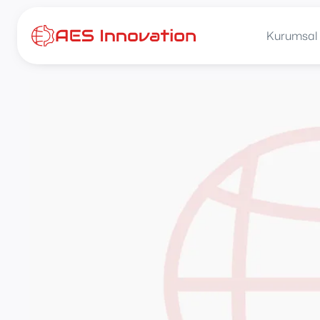
İçeriğe
atla
Kurumsal