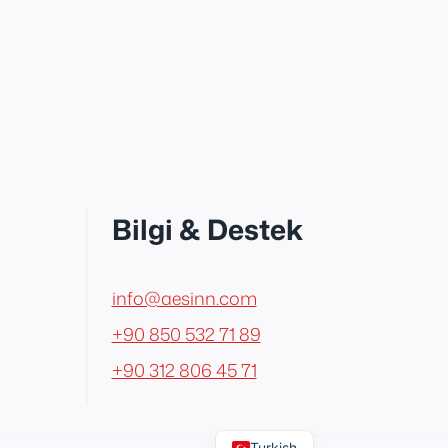
Bilgi & Destek
info@aesinn.com
+90 850 532 71 89
+90 312 806 45 71
English
Turkish