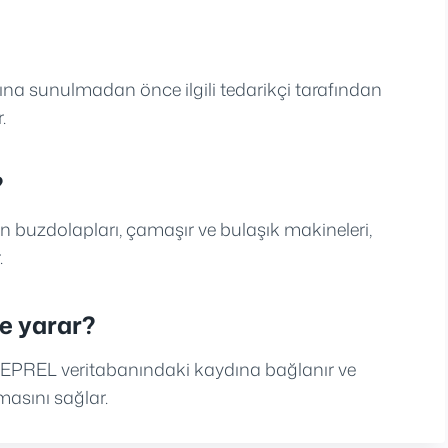
zarına sunulmadan önce ilgili tedarikçi tarafından
.
?
ğin buzdolapları, çamaşır ve bulaşık makineleri,
.
şe yarar?
n EPREL veritabanındaki kaydına bağlanır ve
masını sağlar.