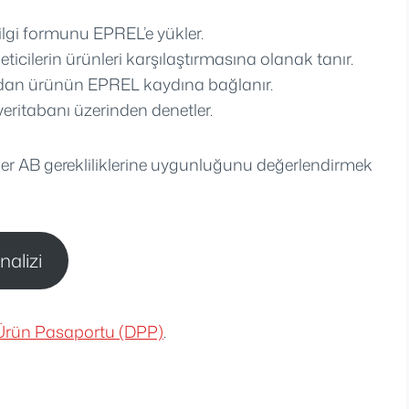
bilgi formunu EPREL’e yükler.
eticilerin ürünleri karşılaştırmasına olanak tanır.
dan ürünün EPREL kaydına bağlanır.
eritabanı üzerinden denetler.
diğer AB gerekliliklerine uygunluğunu değerlendirmek
alizi
l Ürün Pasaportu (DPP)
.