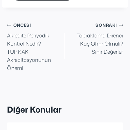
Yazı
ÖNCESI
SONRAKI
Akredite Periyodik
Topraklama Direnci
gezinmesi
Kontrol Nedir?
Kaç Ohm Olmalı?
TÜRKAK
Sınır Değerler
Akreditasyonunun
Önemi
Diğer Konular