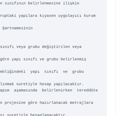
n sınıfının belirlenmesine ilişkin 
ruptaki yapılara kıyasen uygulayıcı kurum 
 Şartnamesinin 

sınıfı veya grubu değiştirilen veya 
göre yapı sınıfı ve grubu belirlenmiş 
bliğindeki  yapı  sınıfı  ve  grubu  
lınmak suretiyle hesap yapılacaktır.   

pım  aşamasında  belirlenirken  tereddüte  
n projesine göre hazırlanacak metrajlara 
sı suretiyle hesaplanacaktır. 
