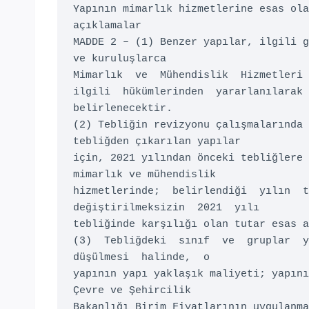
Yapının mimarlık hizmetlerine esas ola
açıklamalar 

MADDE 2 – (1) Benzer yapılar, ilgili g
ve kuruluşlarca 

Mimarlık  ve  Mühendislik  Hizmetleri 
ilgili  hükümlerinden  yararlanılarak 

belirlenecektir. 

(2) Tebliğin revizyonu çalışmalarında 
tebliğden çıkarılan yapılar 

için, 2021 yılından önceki tebliğlere 
mimarlık ve mühendislik 

hizmetlerinde;  belirlendiği  yılın  te
değiştirilmeksizin  2021  yılı 

tebliğinde karşılığı olan tutar esas a
(3)  Tebliğdeki  sınıf  ve  gruplar  ya
düşülmesi  halinde,  o 

yapının yapı yaklaşık maliyeti; yapını
Çevre ve Şehircilik 

Bakanlığı Birim Fiyatlarının uygulanma