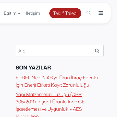
Teklif Talebi
Eğitim
İletişim
Arama:
SON YAZILAR
EPREL Nedir? AB’ye Ürün İhraç Edenler
İçin Enerji Etiketi Kayıt Zorunluluğu
Yapı Malzemeleri Tüzüğü (CPR
305/2011): İnşaat Ürünlerinde CE
İşaretlemesi ve Uygunluk – AES
Innovation