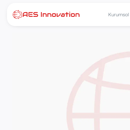
İçeriğe
atla
Kurumsal