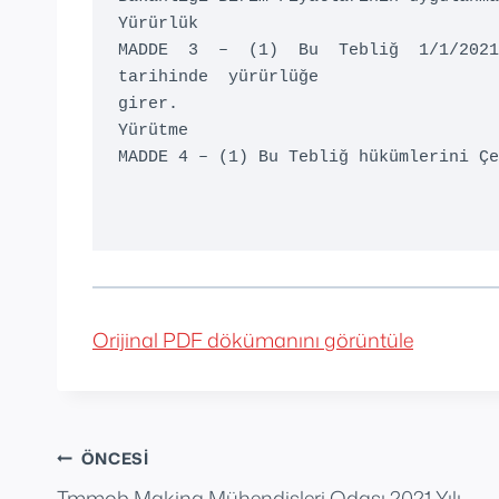
Yürürlük 

MADDE  3  –  (1)  Bu  Tebliğ  1/1/2021
tarihinde  yürürlüğe 

girer.  

Yürütme  

MADDE 4 – (1) Bu Tebliğ hükümlerini Çe
Orijinal PDF dökümanını görüntüle
Yazı
ÖNCESI
Tmmob Makina Mühendisleri Odası 2021 Yılı