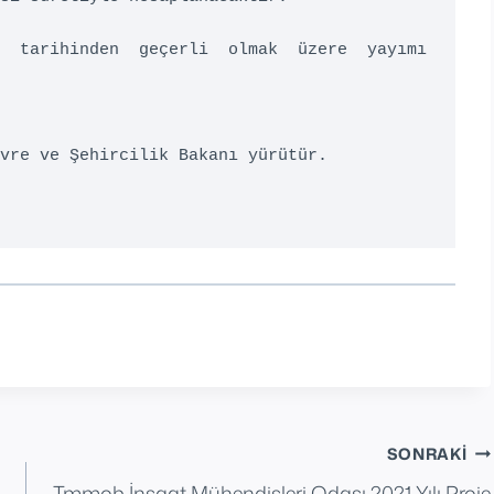
  tarihinden  geçerli  olmak  üzere  yayımı  
vre ve Şehircilik Bakanı yürütür. 

SONRAKI
Tmmob İnşaat Mühendisleri Odası 2021 Yılı Proje