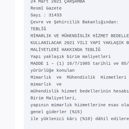
24 Mart 2021 ÇARŞAMBA 

Resmî Gazete 

Sayı : 31433 

Çevre ve Şehircilik Bakanlığından: 

TEBLİĞ 

MİMARLIK VE MÜHENDİSLİK HİZMET BEDELLE
KULLANILACAK 2021 YILI YAPI YAKLAŞIK B
MALİYETLERİ HAKKINDA TEBLİĞ 

Yapı yaklaşık birim maliyetleri 

MADDE 1 – (1) 16/7/1985 tarihli ve 85/
yürürlüğe konulan 

Mimarlık  ve  Mühendislik  Hizmetleri  
mimarlık  ve 

mühendislik hizmet bedellerinin hesabı
Birim Maliyetleri, 

yapının mimarlık hizmetlerine esas olan
genel giderler (%15)  

ile yüklenici kârı (%10) dâhil edilere