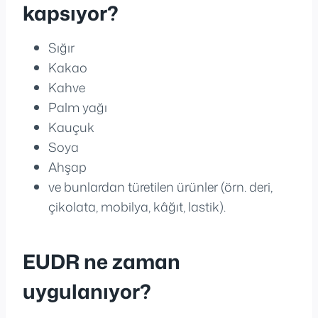
kapsıyor?
Sığır
Kakao
Kahve
Palm yağı
Kauçuk
Soya
Ahşap
ve bunlardan türetilen ürünler (örn. deri,
çikolata, mobilya, kâğıt, lastik).
EUDR ne zaman
uygulanıyor?